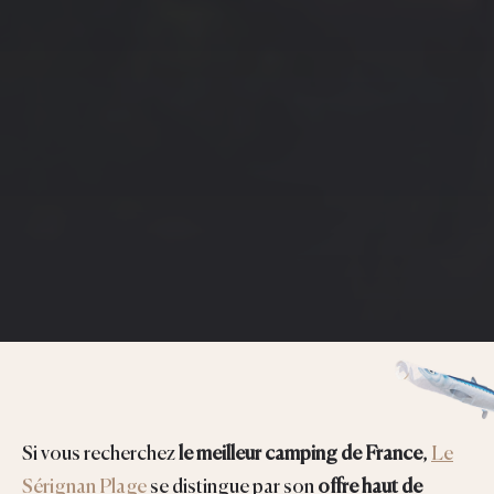
Si vous recherchez
le meilleur camping de France
,
Le
Sérignan Plage
se distingue par son
offre haut de