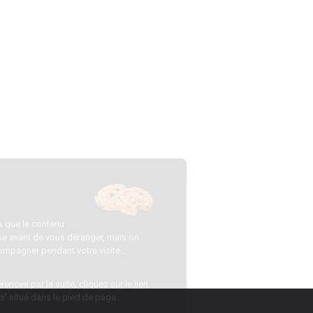
Salut c'est nous...
les Cookies !
On a attendu d'être sûrs que le contenu
de ce site vous intéresse avant de vous déranger, mais on
aimerait bien vous accompagner pendant votre visite...
C'est OK pour vous ?
Pour modifier vos préférences par la suite, cliquez sur le lien
'Préférences de cookies' situé dans le pied de page.