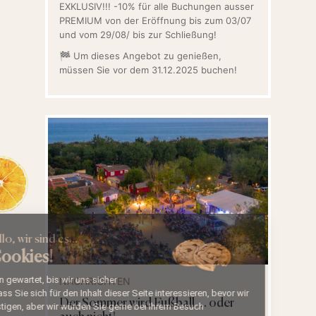
EXKLUSIV!!! -10% für alle Buchungen ausser
PREMIUM von der Eröffnung bis zum 03/07
und vom 29/08/ bis zur Schließung!
🏁 Um dieses Angebot zu genießen,
müssen Sie vor dem 31.12.2025 buchen!
Hallihallo, wir sind es…
die Cookies!
Wir haben gewartet, bis wir uns sicher
NACHRICHTEN
waren, dass Sie sich für den Inhalt dieser Seite interessieren, bevor wir
Der Sommer wird Fußball … oder
Sie belästigen, aber wir würden Sie gerne bei Ihrem Besuch
auch nicht!