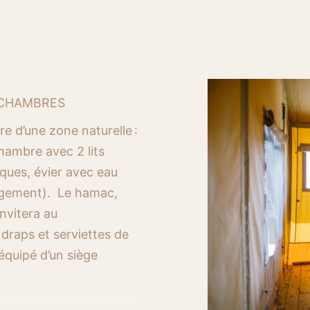
 CHAMBRES
e d’une zone naturelle :
hambre
avec 2 lits
riques, évier avec eau
angement)
.
Le hamac,
invitera au
 draps et serviettes de
 équipé d’un siège